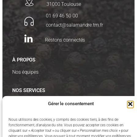
31000 Toulouse
01 69 46 50 00
contact@salamandre.tm.fr
Restons connectés
À PROPOS
Nos équipes
NOS SERVICES
Nos solutions
Gérer le consentement
Nos prestations
Nous utilisons des cookies, y compris des cookies tiers, à des fins de
fonctionnement, d’analyse du site. Vous pouvez accepter ces cookies en
INFORMATIONS
cliquant sur «
Accepter tout
» ou cliquer sur «
Personnaliser mes choix
» pour
gérer vos préférences. Vous pouvez à tout moment modifier vos préférences.